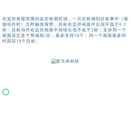
在监控画面范围内设定检测区域，一旦在检测到目标事件（吸
烟动作时）立即触发报警。目标在监控画面中出现不低于0.2
秒；目标动作在监控画面中持续出现不低于2秒；支持同一个
画面设定多个警戒线/区，最多支持50个；同一个画面最多同
时跟踪10个目标。