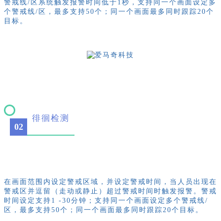
警戒线/区系统触发报警时间低于1秒，支持同一个画面设定多
个警戒线/区，最多支持50个；同一个画面最多同时跟踪20个
目标。
徘徊检测
02
在画面范围内设定警戒区域，并设定警戒时间，当人员出现在
警戒区并逗留（走动或静止）超过警戒时间时触发报警。警戒
时间设定支持1 -30分钟；支持同一个画面设定多个警戒线/
区，最多支持50个；同一个画面最多同时跟踪20个目标。