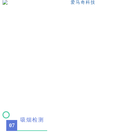
吸烟检测
07