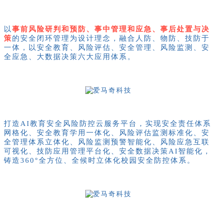
以
事前风险研判和预防、事中管理和应急、事后处置与决
策
的安全闭环管理为设计理念，融合人防、物防、技防于
一体，以安全教育、风险评估、安全管理、风险监测、安
全应急、大数据决策六大应用体系。
打造AI教育安全风险防控云服务平台，实现安全责任体系
网格化、安全教育学用一体化、风险评估监测标准化、安
全管理体系立体化、风险监测预警智能化、风险应急互联
可视化、技防应用管理平台化、安全数据决策AI智能化，
铸造360°全方位、全候时立体化校园安全防控体系。