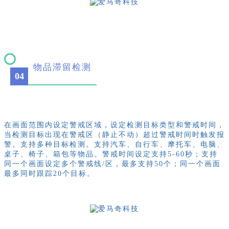
物品滞留检测
04
在画面范围内设定警戒区域，设定检测目标类型和警戒时间，
当检测目标出现在警戒区（静止不动）超过警戒时间时触发报
警。支持多种目标检测。支持汽车、自行车、摩托车、电脑、
桌子、椅子、箱包等物品。警戒时间设定支持5-60秒；支持
同一个画面设定多个警戒线/区，最多支持50个；同一个画面
最多同时跟踪20个目标。