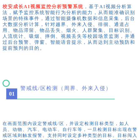
校安成长AI视频监控分析预警系统
，基于AI视频分析算
法，赋予监控系统智能行为分析的能力，从而能准确识别
场景的特殊事件，通过智能摄像机数据和信息采集，后台
大数据分析计算，针对越界、外来入侵、徘徊、通道占
用、物品滞留、物品丢失、烟火、人群聚集、目标识别、
人流统计、吸烟、摔倒、视频丢失等校园场景监测，并通
过后台预警、弹窗、智能语音提示，从而达到主动预防和
提前预判的目的。
警戒线/区检测（周界、外来入侵）
01
在画面范围内设定警戒线/区，并设定检测目标类型，如人
员、动物、汽车、电动车、自行车等，一旦检测目标出现在警
戒区域则触发报警。支持同时设定多种类型的目标。目标闯入