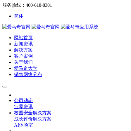
服务热线：400-618-8301
简体
网站首页
新闻资讯
解决方案
客户案例
关于我们
爱马奇大学
销售网络分布
公司动态
业界资讯
校园安全解决方案
成长评价解决方案
AI体验室